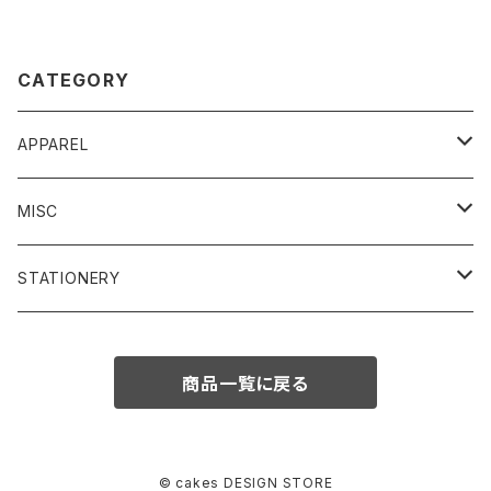
CATEGORY
APPAREL
T-Shirt
MISC
Tenugui hand towel
Key Chain
STATIONERY
Clear File
商品一覧に戻る
© cakes DESIGN STORE