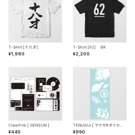
T-Shirt [十八才]
T-Shirt [62] BK
¥1,980
¥2,200
ClearFile [ GENSUN ]
TENUGUI [ ヤマガタダイカイ
牛乳 ]
¥440
¥990