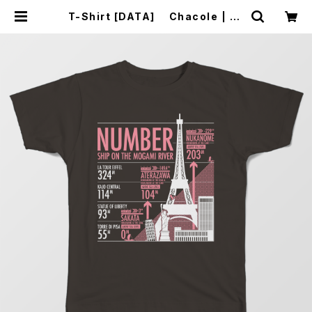
T-Shirt [DATA] Chacole | ca
kes DESIGN STORE