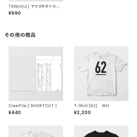
TENUGUI [ ヤマガタダイカイ
牛乳 ]
¥990
その他の商品
ClearFile [ SHORTCUT ]
T-Shirt [62] WH
¥440
¥2,200